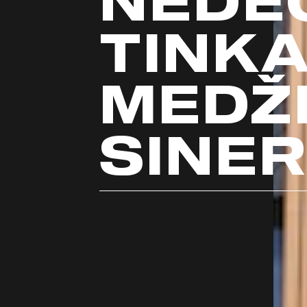
NEDE
TINK
MEDŽ
SINER