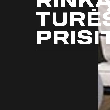
RINKĄ
TURĖ
PRISI