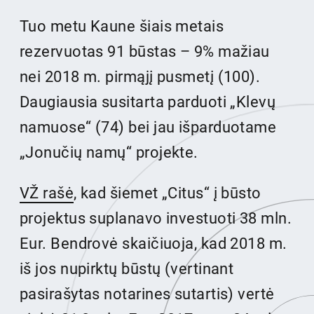
Tuo metu Kaune šiais metais
rezervuotas 91 būstas – 9% mažiau
nei 2018 m. pirmąjį pusmetį (100).
Daugiausia susitarta parduoti „Klevų
namuose“ (74) bei jau išparduotame
„Jonučių namų“ projekte.
VŽ rašė
, kad šiemet „Citus“ į būsto
projektus suplanavo investuoti 38 mln.
Eur. Bendrovė skaičiuoja, kad 2018 m.
iš jos nupirktų būstų (vertinant
pasirašytas notarines sutartis) vertė