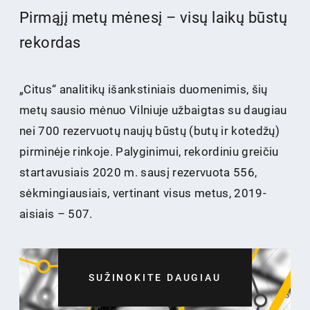
Pirmąjį metų mėnesį – visų laikų būstų
rekordas
„Citus“ analitikų išankstiniais duomenimis, šių
metų sausio mėnuo Vilniuje užbaigtas su daugiau
nei 700 rezervuotų naujų būstų (butų ir kotedžų)
pirminėje rinkoje. Palyginimui, rekordiniu greičiu
startavusiais 2020 m. sausį rezervuota 556,
sėkmingiausiais, vertinant visus metus, 2019-
aisiais – 507.
SUŽINOKITE DAUGIAU