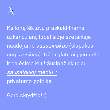
Kelionę lėktuvu praskaidriname
užkandžiais, todėl šioje svetainėje
naudojame
sausainukus
(slapukus,
ang.
cookies
). Uždarykite šią juostelę
Kabinetizacija, fondizacija, migracija ir
ir galėsime kilti! Susipažinkite su
dar trys tendencijos
sausainukų meniu
ir
privatumo
politika
.
COVID–19 tempo nestabdo: Europoje prasideda
pakartotini ribojimai, o su jais – ir naujos
Gero skrydžio! :)
aktualios ekonomikos prognozės. Šiaurės
Europos rinkos, kurioms priskiriama ir Lietuva,