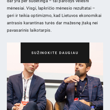
dar yra per sudėtinga – tai parodys vėlesni
mėnesiai. Visgi, lapkričio mėnesio rezultatai –
geri ir teikia optimizmo, kad Lietuvos ekonomikai
antrasis karantinas turės dar mažesnę įtaką nei
pavasarinis laikotarpis.
SUŽINOKITE DAUGIAU