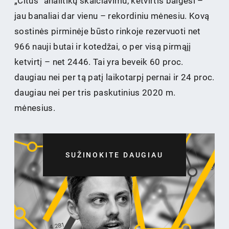
„Citus“ analitikų skaičiavimu, ketvirtis baigėsi –
jau banaliai dar vienu – rekordiniu mėnesiu. Kovą
sostinės pirminėje būsto rinkoje rezervuoti net
966 nauji butai ir kotedžai, o per visą pirmąjį
ketvirtį – net 2446. Tai yra beveik 60 proc.
daugiau nei per tą patį laikotarpį pernai ir 24 proc.
daugiau nei per tris paskutinius 2020 m.
mėnesius.
SUŽINOKITE DAUGIAU