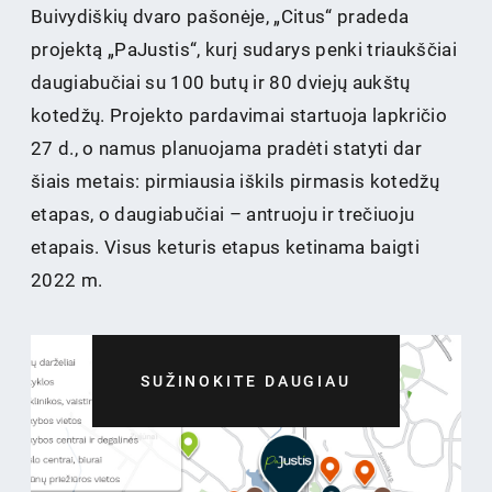
Buivydiškių dvaro pašonėje, „Citus“ pradeda
projektą „PaJustis“, kurį sudarys penki triaukščiai
daugiabučiai su 100 butų ir 80 dviejų aukštų
kotedžų. Projekto pardavimai startuoja lapkričio
27 d., o namus planuojama pradėti statyti dar
šiais metais: pirmiausia iškils pirmasis kotedžų
etapas, o daugiabučiai – antruoju ir trečiuoju
etapais. Visus keturis etapus ketinama baigti
2022 m.
SUŽINOKITE DAUGIAU