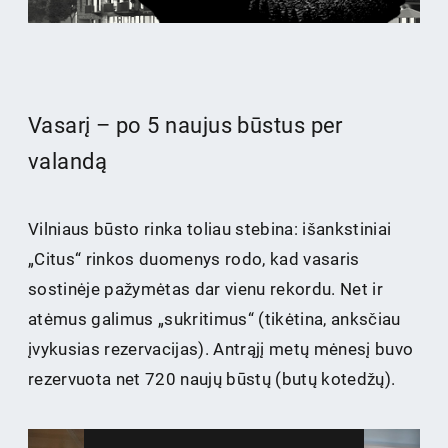
Vasarį – po 5 naujus būstus per
valandą
Vilniaus būsto rinka toliau stebina: išankstiniai
„Citus“ rinkos duomenys rodo, kad vasaris
sostinėje pažymėtas dar vienu rekordu. Net ir
atėmus galimus „sukritimus“ (tikėtina, anksčiau
įvykusias rezervacijas). Antrąjį metų mėnesį buvo
rezervuota net 720 naujų būstų (butų kotedžų).