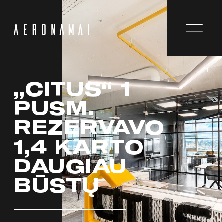
„CITUS“ 1
PUSM.
REZERVAVO
1,4 KARTO
DAUGIAU
BŪSTŲ