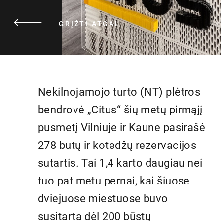
GRĮŽTI ATGAL
Nekilnojamojo turto (NT) plėtros
bendrovė „Citus“ šių metų pirmąjį
pusmetį Vilniuje ir Kaune pasirašė
278 butų ir kotedžų rezervacijos
sutartis. Tai 1,4 karto daugiau nei
tuo pat metu pernai, kai šiuose
dviejuose miestuose buvo
susitarta dėl 200 būstų