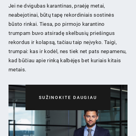
Jei ne dvigubas karantinas, praėję metai,
neabejotinai, būtų tapę rekordiniais sostinės
būsto rinkai. Tiesa, po pirmojo karantino
trumpam buvo atsiradę skelbusių priešingus
rekordus ir kolapsą, tačiau taip neįvyko. Taigi,
trumpai: kas ir kodėl, nes tiek net pats nepamenu,
kad būčiau apie rinką kalbėjęs bet kuriais kitais
metais.
SUŽINOKITE DAUGIAU