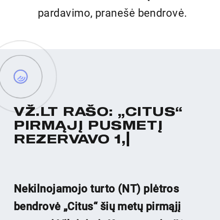
pardavimo, pranešė bendrovė.
V
Ž
.
L
T
R
A
Š
O
:
„
C
I
T
U
S
“
P
I
R
M
Ą
J
Į
P
U
S
M
E
T
Į
R
E
Z
E
R
V
A
V
O
1
,
4
K
A
R
T
O
D
A
U
G
I
A
U
B
Ū
S
T
Ų
“
Nekilnojamojo turto (NT) plėtros
bendrovė „Citus“ šių metų pirmąjį