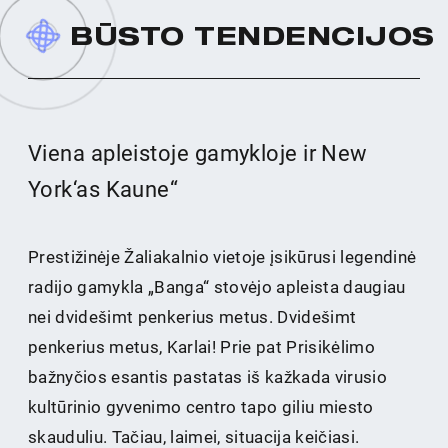
B
Ū
S
T
O
T
E
N
D
E
N
C
I
J
O
S
Viena apleistoje gamykloje ir New
York‘as Kaune“
Prestižinėje Žaliakalnio vietoje įsikūrusi legendinė
radijo gamykla „Banga“ stovėjo apleista daugiau
nei dvidešimt penkerius metus. Dvidešimt
penkerius metus, Karlai! Prie pat Prisikėlimo
bažnyčios esantis pastatas iš kažkada virusio
kultūrinio gyvenimo centro tapo giliu miesto
skauduliu. Tačiau, laimei, situacija keičiasi.