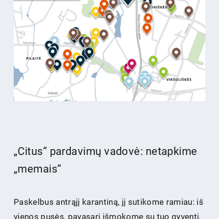
„Citus“ pardavimų vadovė: netapkime
„memais“
Paskelbus antrąjį karantiną, jį sutikome ramiau: iš
vienos pusės, pavasarį išmokome su tuo gyventi,