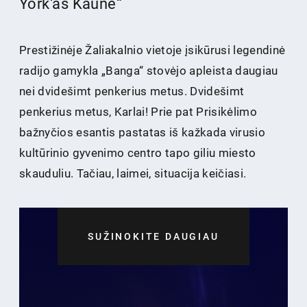
York‘as Kaune“
Prestižinėje Žaliakalnio vietoje įsikūrusi legendinė
radijo gamykla „Banga“ stovėjo apleista daugiau
nei dvidešimt penkerius metus. Dvidešimt
penkerius metus, Karlai! Prie pat Prisikėlimo
bažnyčios esantis pastatas iš kažkada virusio
kultūrinio gyvenimo centro tapo giliu miesto
skauduliu. Tačiau, laimei, situacija keičiasi.
SUŽINOKITE DAUGIAU