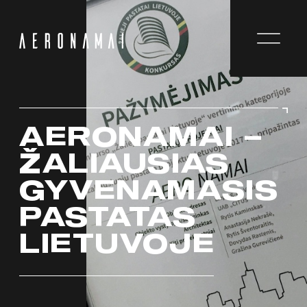
AERONAMAI –
ŽALIAUSIAS
GYVENAMASIS
PASTATAS
LIETUVOJE