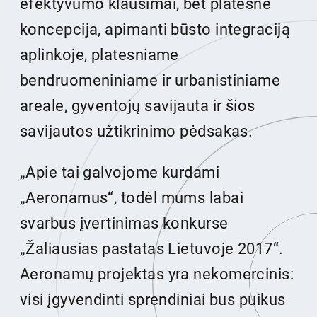
efektyvumo klausimai, bet platesnė
koncepcija, apimanti būsto integraciją
aplinkoje, platesniame
bendruomeniniame ir urbanistiniame
areale, gyventojų savijauta ir šios
savijautos užtikrinimo pėdsakas.
„Apie tai galvojome kurdami
„Aeronamus“, todėl mums labai
svarbus įvertinimas konkurse
„Žaliausias pastatas Lietuvoje 2017“.
Aeronamų projektas yra nekomercinis:
visi įgyvendinti sprendiniai bus puikus