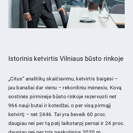
Istorinis ketvirtis Vilniaus būsto rinkoje
„Citus“ analitikų skaičiavimu, ketvirtis baigėsi –
jau banaliai dar vienu – rekordiniu mėnesiu. Kovą
sostinės pirminėje būsto rinkoje rezervuoti net
966 nauji butai ir kotedžai, o per visą pirmąjį
ketvirtį – net 2446. Tai yra beveik 60 proc.
daugiau nei per tą patį laikotarpį pernai ir 24 proc.
daugiau nei per tris paskutinius 2020 m.