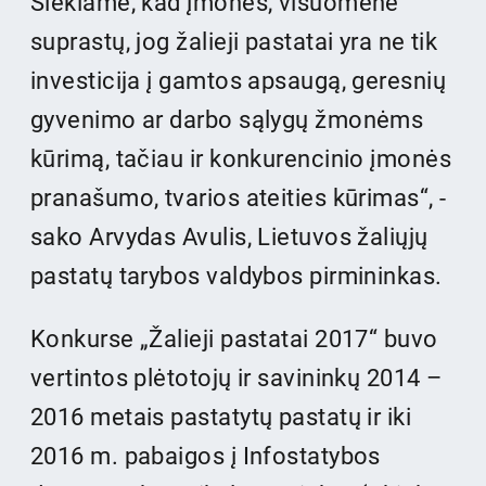
Siekiame, kad įmonės, visuomenė
suprastų, jog žalieji pastatai yra ne tik
investicija į gamtos apsaugą, geresnių
gyvenimo ar darbo sąlygų žmonėms
kūrimą, tačiau ir konkurencinio įmonės
pranašumo, tvarios ateities kūrimas“, -
sako Arvydas Avulis, Lietuvos žaliųjų
pastatų tarybos valdybos pirmininkas.
Konkurse „Žalieji pastatai 2017“ buvo
vertintos plėtotojų ir savininkų 2014 –
2016 metais pastatytų pastatų ir iki
2016 m. pabaigos į Infostatybos