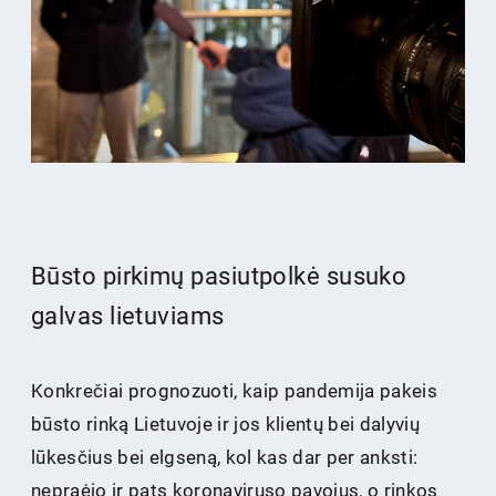
Būsto pirkimų pasiutpolkė susuko
galvas lietuviams
Konkrečiai prognozuoti, kaip pandemija pakeis
būsto rinką Lietuvoje ir jos klientų bei dalyvių
lūkesčius bei elgseną, kol kas dar per anksti:
nepraėjo ir pats koronaviruso pavojus, o rinkos