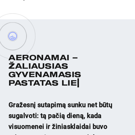
A
E
R
O
N
A
M
A
I
–
Ž
A
L
I
A
U
S
I
A
S
G
Y
V
E
N
A
M
A
S
I
S
P
A
S
T
A
T
A
S
L
I
E
T
U
V
O
J
E
Gražesnį sutapimą sunku net būtų
sugalvoti: tą pačią dieną, kada
visuomenei ir žiniasklaidai buvo