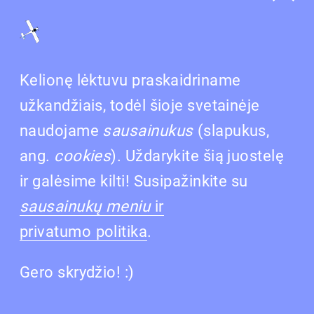
Kelionę lėktuvu praskaidriname
Naujas CITUS projektas Vilniuje –
užkandžiais, todėl šioje svetainėje
„PaJustis“
naudojame
sausainukus
(slapukus,
ang.
cookies
). Uždarykite šią juostelę
Sostinės Justiniškių mikrorajone, buvusio
ir galėsime kilti! Susipažinkite su
Buivydiškių dvaro pašonėje, „Citus“ pradeda
sausainukų meniu
ir
projektą „PaJustis“, kurį sudarys penki triaukščiai
privatumo
politika
.
daugiabučiai su 100 butų ir 80 dviejų aukštų
kotedžų. Projekto pardavimai startuoja lapkričio
Gero skrydžio! :)
27 d., o namus planuojama pradėti statyti dar
šiais metais: pirmiausia iškils pirmasis kotedžų