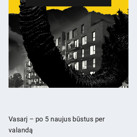
Vasarį – po 5 naujus būstus per
valandą