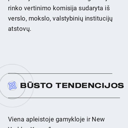
rinko vertinimo komisija sudaryta iš
verslo, mokslo, valstybinių institucijų
atstovų.
B
Ū
S
T
O
T
E
N
D
E
N
C
I
J
O
S
Viena apleistoje gamykloje ir New