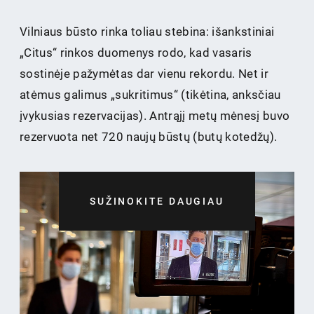
Vilniaus būsto rinka toliau stebina: išankstiniai
„Citus“ rinkos duomenys rodo, kad vasaris
sostinėje pažymėtas dar vienu rekordu. Net ir
atėmus galimus „sukritimus“ (tikėtina, anksčiau
įvykusias rezervacijas). Antrąjį metų mėnesį buvo
rezervuota net 720 naujų būstų (butų kotedžų).
SUŽINOKITE DAUGIAU