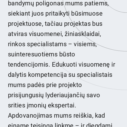
bandymų poligonas mums patiems,
siekiant juos pritaikyti būsimuose
projektuose, tačiau projektas bus
atviras visuomenei, žiniasklaidai,
rinkos specialistams – visiems,
suinteresuotiems būsto
tendencijomis. Edukuoti visuomenę ir
dalytis kompetencija su specialistais
mums padės prie projekto
prisijungusių lyderiaujančių savo
srities įmonių ekspertai.
Apdovanojimas mums reiškia, kad
einame teisinga linkme – ir diegdami