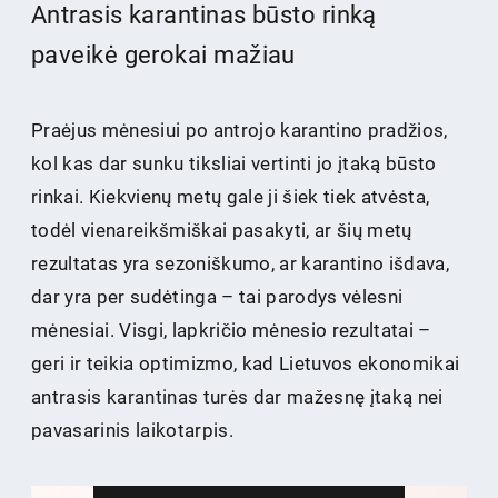
Antrasis karantinas būsto rinką
paveikė gerokai mažiau
Praėjus mėnesiui po antrojo karantino pradžios,
kol kas dar sunku tiksliai vertinti jo įtaką būsto
rinkai. Kiekvienų metų gale ji šiek tiek atvėsta,
todėl vienareikšmiškai pasakyti, ar šių metų
rezultatas yra sezoniškumo, ar karantino išdava,
dar yra per sudėtinga – tai parodys vėlesni
mėnesiai. Visgi, lapkričio mėnesio rezultatai –
geri ir teikia optimizmo, kad Lietuvos ekonomikai
antrasis karantinas turės dar mažesnę įtaką nei
pavasarinis laikotarpis.