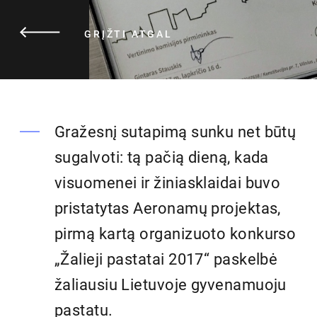
GRĮŽTI ATGAL
Gražesnį sutapimą sunku net būtų
sugalvoti: tą pačią dieną, kada
visuomenei ir žiniasklaidai buvo
pristatytas Aeronamų projektas,
pirmą kartą organizuoto konkurso
„Žalieji pastatai 2017“ paskelbė
žaliausiu Lietuvoje gyvenamuoju
pastatu.