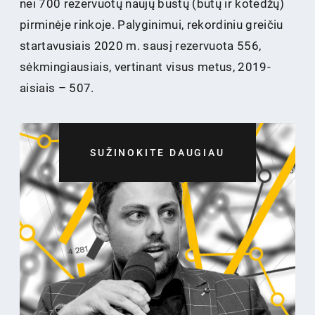
nei 700 rezervuotų naujų būstų (butų ir kotedžų)
pirminėje rinkoje. Palyginimui, rekordiniu greičiu
startavusiais 2020 m. sausį rezervuota 556,
sėkmingiausiais, vertinant visus metus, 2019-
aisiais – 507.
SUŽINOKITE DAUGIAU