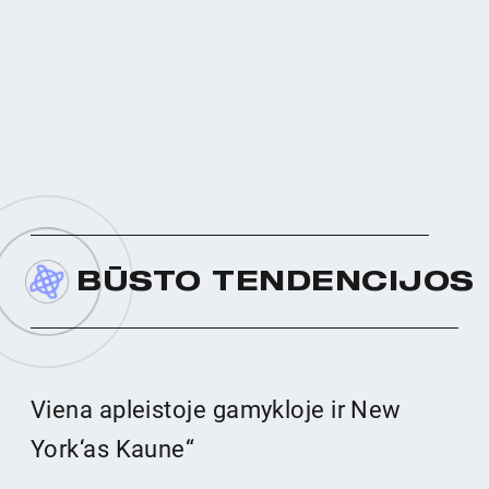
B
Ū
S
T
O
T
E
N
D
E
N
C
I
J
O
S
Viena apleistoje gamykloje ir New
York‘as Kaune“