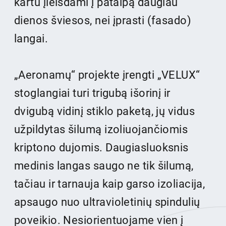
kartu įleisdami į patalpą daugiau
dienos šviesos, nei įprasti (fasado)
langai.
„Aeronamų“ projekte įrengti „VELUX“
stoglangiai turi trigubą išorinį ir
dvigubą vidinį stiklo paketą, jų vidus
užpildytas šilumą izoliuojančiomis
kriptono dujomis. Daugiasluoksnis
medinis langas saugo ne tik šilumą,
tačiau ir tarnauja kaip garso izoliacija,
apsaugo nuo ultravioletinių spindulių
poveikio. Nesiorientuojame vien į