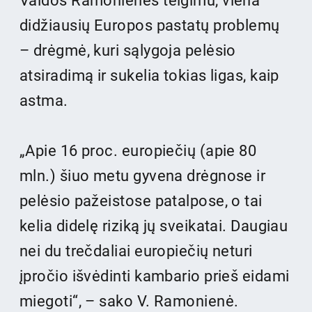
Vaidos Ramonienės teigimu, viena
didžiausių Europos pastatų problemų
– drėgmė, kuri sąlygoja pelėsio
atsiradimą ir sukelia tokias ligas, kaip
astma.
„Apie 16 proc. europiečių (apie 80
mln.) šiuo metu gyvena drėgnose ir
pelėsio pažeistose patalpose, o tai
kelia didelę riziką jų sveikatai. Daugiau
nei du trečdaliai europiečių neturi
įpročio išvėdinti kambario prieš eidami
miegoti“, – sako V. Ramonienė.