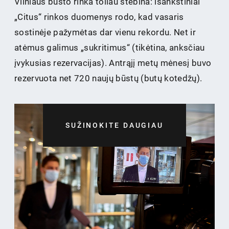
Vilniaus būsto rinka toliau stebina: išankstiniai
„Citus“ rinkos duomenys rodo, kad vasaris
sostinėje pažymėtas dar vienu rekordu. Net ir
atėmus galimus „sukritimus“ (tikėtina, anksčiau
įvykusias rezervacijas). Antrąjį metų mėnesį buvo
rezervuota net 720 naujų būstų (butų kotedžų).
SUŽINOKITE DAUGIAU