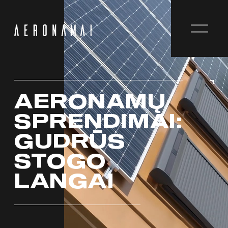
AERONAMŲ
SPRENDIMAI:
GUDRŪS
STOGO
LANGAI