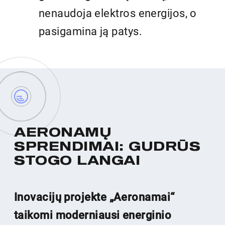
nenaudoja elektros energijos, o
pasigamina ją patys.
A
E
R
O
N
A
M
Ų
S
P
R
E
N
D
I
M
A
I
:
G
U
D
R
Ū
S
S
T
O
G
O
L
A
N
G
A
I
Inovacijų projekte „Aeronamai“
taikomi moderniausi energinio