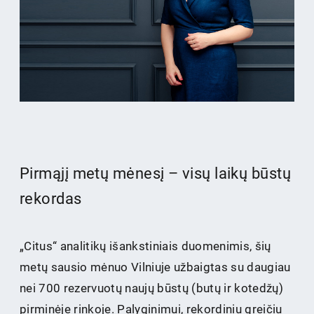
Pirmąjį metų mėnesį – visų laikų būstų
rekordas
„Citus“ analitikų išankstiniais duomenimis, šių
metų sausio mėnuo Vilniuje užbaigtas su daugiau
nei 700 rezervuotų naujų būstų (butų ir kotedžų)
pirminėje rinkoje. Palyginimui, rekordiniu greičiu