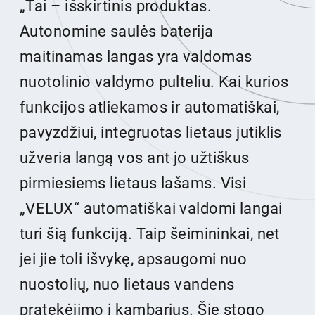
„Tai – išskirtinis produktas.
Autonomine saulės baterija
maitinamas langas yra valdomas
nuotolinio valdymo pulteliu. Kai kurios
funkcijos atliekamos ir automatiškai,
pavyzdžiui, integruotas lietaus jutiklis
užveria langą vos ant jo užtiškus
pirmiesiems lietaus lašams. Visi
„VELUX“ automatiškai valdomi langai
turi šią funkciją. Taip šeimininkai, net
jei jie toli išvykę, apsaugomi nuo
nuostolių, nuo lietaus vandens
pratekėjimo į kambarius. Šie stogo