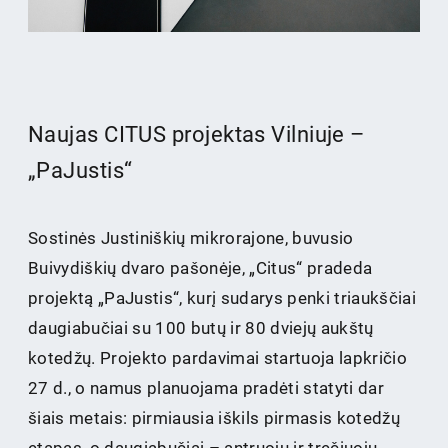
Naujas CITUS projektas Vilniuje –
„PaJustis“
Sostinės Justiniškių mikrorajone, buvusio
Buivydiškių dvaro pašonėje, „Citus“ pradeda
projektą „PaJustis“, kurį sudarys penki triaukščiai
daugiabučiai su 100 butų ir 80 dviejų aukštų
kotedžų. Projekto pardavimai startuoja lapkričio
27 d., o namus planuojama pradėti statyti dar
šiais metais: pirmiausia iškils pirmasis kotedžų