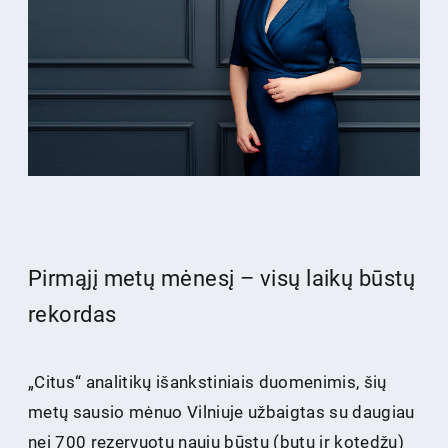
Pirmąjį metų mėnesį – visų laikų būstų
rekordas
„Citus“ analitikų išankstiniais duomenimis, šių
metų sausio mėnuo Vilniuje užbaigtas su daugiau
nei 700 rezervuotų naujų būstų (butų ir kotedžų)