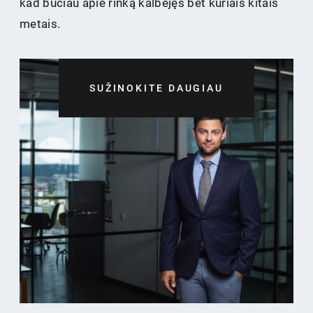
kad būčiau apie rinką kalbėjęs bet kuriais kitais
metais.
SUŽINOKITE DAUGIAU