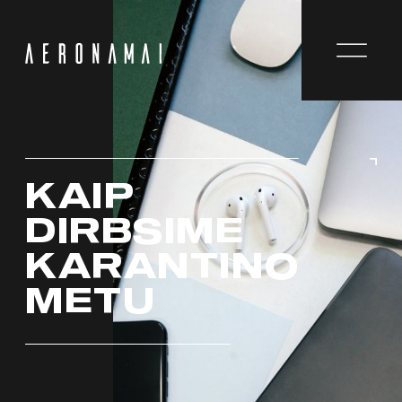
KAIP
DIRBSIME
KARANTINO
METU