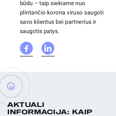
būdu – taip siekiame nuo
plintančio korona viruso saugoti
savo klientus bei partnerius ir
saugotis patys.
A
K
T
U
A
L
I
I
N
F
O
R
M
A
C
I
J
A
:
K
A
I
P