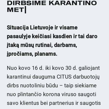
D
I
R
B
S
I
M
E
K
A
R
A
N
T
I
N
O
M
E
T
U
Situacija Lietuvoje ir visame
pasaulyje keičiasi kasdien ir tai daro
įtaką mūsų rutinai, darbams,
įpročiams, planams.
Nuo kovo 16 d. iki kovo 30 d. galiojant
karantinui dauguma CITUS darbuotojų
dirbs nuotoliniu būdu – taip siekiame
nuo plintančio korona viruso saugoti
savo klientus bei partnerius ir saugotis