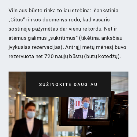
Vilniaus būsto rinka toliau stebina: išankstiniai
„Citus“ rinkos duomenys rodo, kad vasaris
sostinėje pažymėtas dar vienu rekordu. Net ir
atėmus galimus „sukritimus“ (tikėtina, anksčiau
įvykusias rezervacijas). Antrąjį metų mėnesį buvo
rezervuota net 720 naujų būstų (butų kotedžų).
SUŽINOKITE DAUGIAU