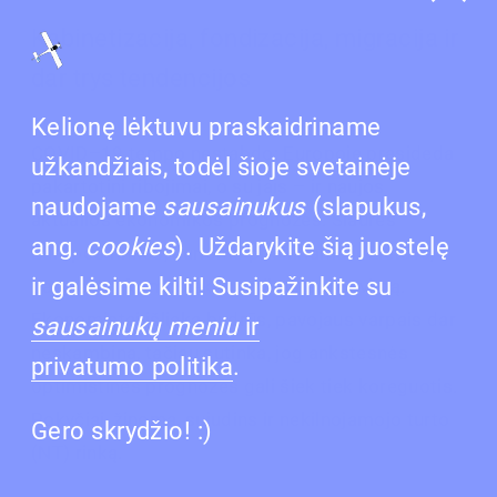
Kabinetizacija, fondizacija, migracija ir
dar trys tendencijos
Kelionę lėktuvu praskaidriname
COVID–19 tempo nestabdo: Europoje prasideda
užkandžiais, todėl šioje svetainėje
pakartotini ribojimai, o su jais – ir naujos
naudojame
sausainukus
(slapukus,
aktualios ekonomikos prognozės. Šiaurės
ang.
cookies
). Uždarykite šią juostelę
Europos rinkos, kurioms priskiriama ir Lietuva,
ir galėsime kilti! Susipažinkite su
patyrė „V“ formos ekonomikos atsigavimą.
Ekonomistai išlieka budrūs, pavojaus varpais dar
sausainukų meniu
ir
neskambina, tačiau sutinka, jog ankstesnės
privatumo
politika
.
optimistinės prognozės gali šiek tiek koreguotis.
Pokyčiai, žinoma, sujudins ir nekilnojamojo turto
Gero skrydžio! :)
(NT) rinką.