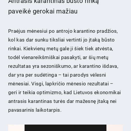
Antrasis karantinas būsto rinką
paveikė gerokai mažiau
Praėjus mėnesiui po antrojo karantino pradžios,
kol kas dar sunku tiksliai vertinti jo įtaką būsto
rinkai. Kiekvienų metų gale ji šiek tiek atvėsta,
todėl vienareikšmiškai pasakyti, ar šių metų
rezultatas yra sezoniškumo, ar karantino išdava,
dar yra per sudėtinga – tai parodys vėlesni
mėnesiai. Visgi, lapkričio mėnesio rezultatai –
geri ir teikia optimizmo, kad Lietuvos ekonomikai
antrasis karantinas turės dar mažesnę įtaką nei
pavasarinis laikotarpis.