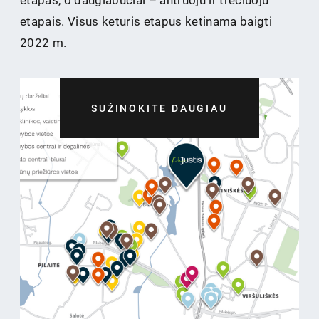
etapas, o daugiabučiai – antruoju ir trečiuoju
etapais. Visus keturis etapus ketinama baigti
2022 m.
SUŽINOKITE DAUGIAU