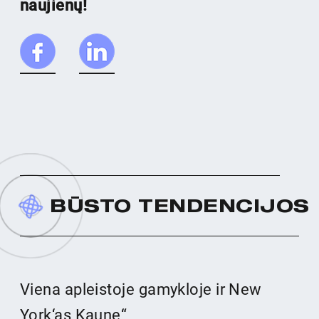
naujienų!
B
Ū
S
T
O
T
E
N
D
E
N
C
I
J
O
S
Viena apleistoje gamykloje ir New
York‘as Kaune“